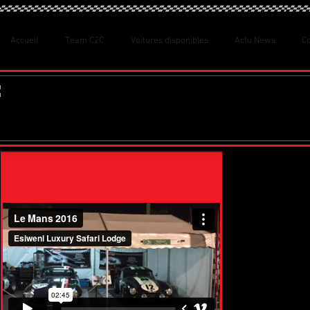
Accueil
Team C2C
Voitures disponibles
Actu News
C